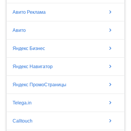
chevron_right
Авито Реклама
chevron_right
Авито
chevron_right
Яндекс Бизнес
chevron_right
Яндекс Навигатор
chevron_right
Яндекс ПромоСтраницы
chevron_right
Telega.in
chevron_right
Calltouch