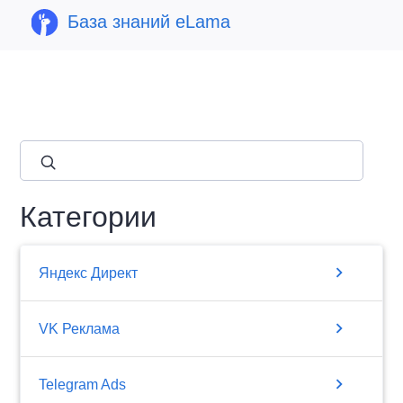
База знаний eLama
close
Категории
chevron_right
Яндекс Директ
chevron_right
VK Реклама
chevron_right
Telegram Ads