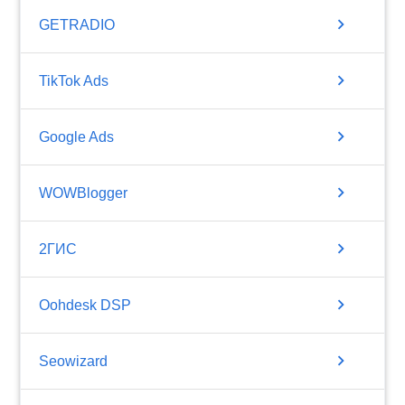
chevron_right
GETRADIO
chevron_right
TikTok Ads
chevron_right
Google Ads
chevron_right
WOWBlogger
chevron_right
2ГИС
chevron_right
Oohdesk DSP
chevron_right
Seowizard