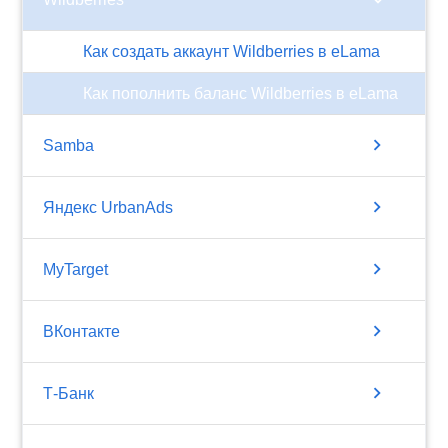
Как создать аккаунт Wildberries в eLama
Как пополнить баланс Wildberries в eLama
chevron_right
Samba
chevron_right
Яндекс UrbanAds
chevron_right
MyTarget
chevron_right
ВКонтакте
chevron_right
Т-Банк