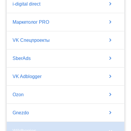
chevron_right
i-digital direct
chevron_right
Маркетолог PRO
chevron_right
VK Спецпроекты
chevron_right
SberAds
chevron_right
VK Adblogger
chevron_right
Ozon
chevron_right
Gnezdo
chevron_right
Wildberries